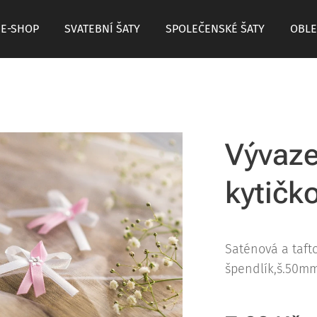
E-SHOP
SVATEBNÍ ŠATY
SPOLEČENSKÉ ŠATY
OBLE
Vývaze
kytičk
Saténová a tafto
špendlík,š.5