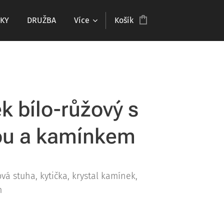
KY
DRUŽBA
Více
Košík
k bílo-růžový s
ou a kamínkem
vá stuha, kytička, krystal kamínek,
0mm