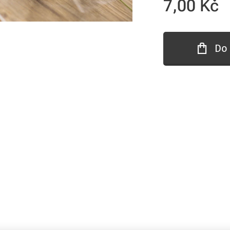
7,00
Kč
Do 