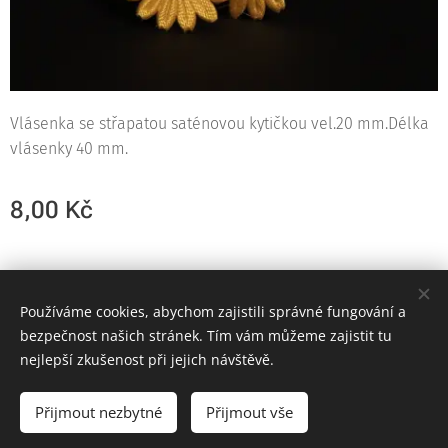
Vlásenka se střapatou saténovou kytičkou vel.20 mm.Délka
vlásenky 40 mm.
8,00
Kč
© 2023
Používáme cookies, abychom zajistili správné fungování a
Cookies
bezpečnost našich stránek. Tím vám můžeme zajistit tu
nejlepší zkušenost při jejich návštěvě.
Do košíku
Přijmout nezbytné
Přijmout vše