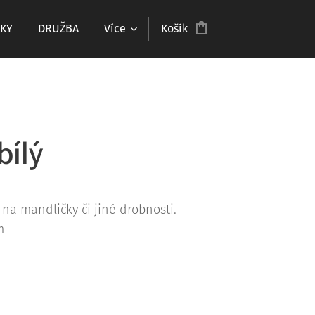
KY
DRUŽBA
Více
Košík
bílý
na mandličky či jiné drobnosti.
m