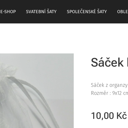
E-SHOP
SVATEBNÍ ŠATY
SPOLEČENSKÉ ŠATY
OBLE
Sáček 
Sáček z organzy 
Rozměr : 9x12 c
10,00
Kč