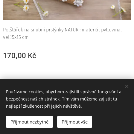
Polštářek na snubní prstýnky NATUR : materiál pytlovina,
vel.15x15 cm
170,00
Kč
© 2023
Používáme cookies, abychom zajistili správné fungování a
Cookies
bezpečnost našich stránek. Tím vám můžeme zajistit tu
nejlepší zkušenost při jejich návštěvě.
Vyprodáno
Přijmout nezbytné
Přijmout vše