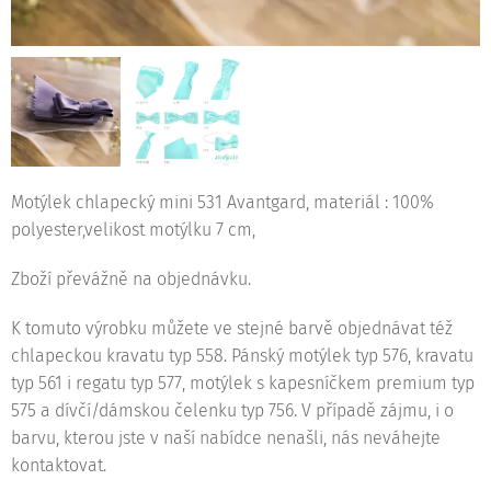
Motýlek chlapecký mini 531 Avantgard, materiál : 100%
polyester,velikost motýlku 7 cm,
Zboží převážně na objednávku.
K tomuto výrobku můžete ve stejné barvě objednávat též
chlapeckou kravatu typ 558. Pánský motýlek typ 576, kravatu
typ 561 i regatu typ 577, motýlek s kapesníčkem premium typ
575 a dívčí/dámskou čelenku typ 756. V případě zájmu, i o
barvu, kterou jste v naší nabídce nenašli, nás neváhejte
kontaktovat.