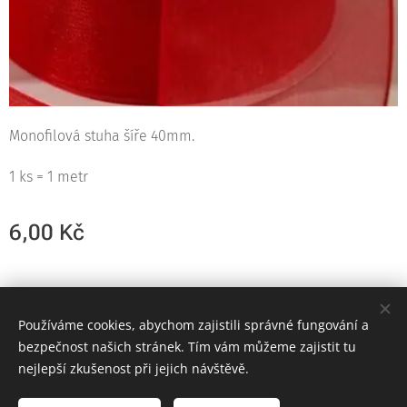
Monofilová stuha šíře 40mm.
1 ks = 1 metr
6,00
Kč
© 2023
Používáme cookies, abychom zajistili správné fungování a
Cookies
bezpečnost našich stránek. Tím vám můžeme zajistit tu
nejlepší zkušenost při jejich návštěvě.