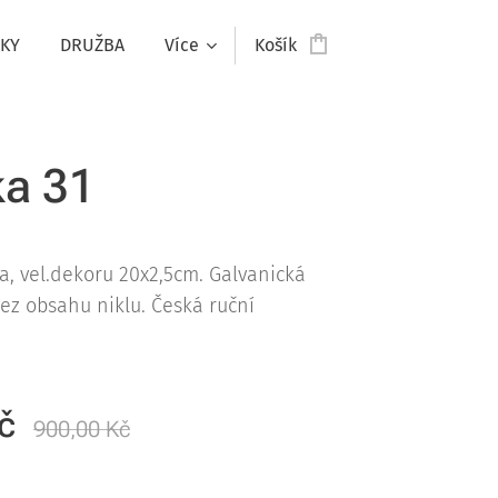
KY
DRUŽBA
Více
Košík
a 31
a, vel.dekoru 20x2,5cm. Galvanická
bez obsahu niklu. Česká ruční
č
900,00
Kč