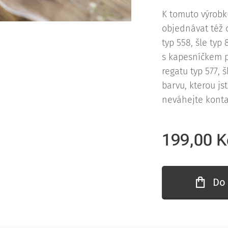
K tomuto výrobk
objednávat též 
typ 558, šle typ
s kapesníčkem p
regatu typ 577, š
barvu, kterou js
neváhejte konta
199,00
K
Do 