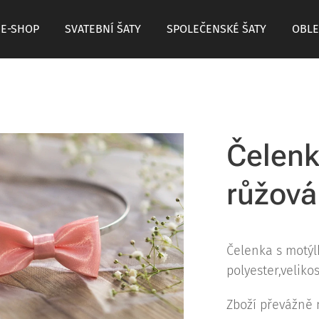
E-SHOP
SVATEBNÍ ŠATY
SPOLEČENSKÉ ŠATY
OBLE
Čelenk
růžová
Čelenka s motýl
polyester,veliko
Zboží převážně 