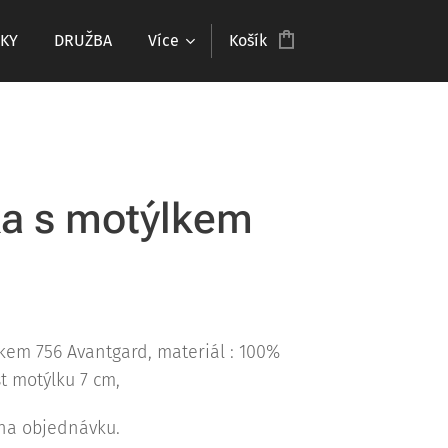
KY
DRUŽBA
Více
Košík
a s motýlkem
kem 756 Avantgard, materiál : 100%
st motýlku 7 cm,
na objednávku.