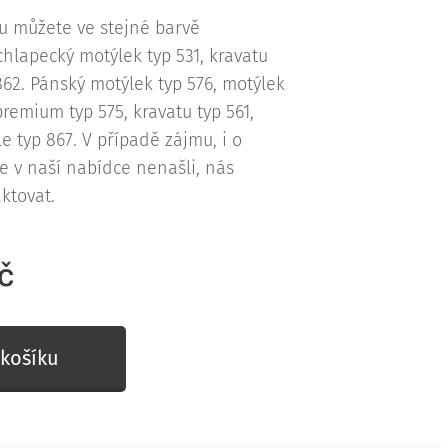
u můžete ve stejné barvě
chlapecký motýlek typ 531, kravatu
 862. Pánský motýlek typ 576, motýlek
remium typ 575, kravatu typ 561,
le typ 867. V případě zájmu, i o
te v naší nabídce nenašli, nás
ktovat.
č
košíku